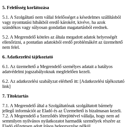
5. Felelősség korlátozása
5.1. A Szolgáltató nem vállal felelősséget a késedelmes szállításból
vagy nyomtatási hibákból eredő károkért, kivéve, ha azok
szándékos vagy súlyosan gondatlan magatartásból erednek.
5.2. A Megrendelő köteles az általa megadott adatok helyességét
ellenőrizni, a pontatlan adatokból eredő problémákért az üzemeltető
nem felel.
6. Adatkezelési tájékoztató
6.1. Az üzemeltető a Megrendelő személyes adatait a hatályos
adatvédelmi jogszabályoknak megfelelően kezeli.
6.2. Az adatkezelési szabályzat elérhető itt: [Adatkezelési tájékoztató
link]
7. Titoktartás
7.1. A Megrendelő által a Szolgáltatónak szolgáltatott bármely
jellegű információt az Eladó és az Üzemeltető is bizalmasan kezeli.
7.2. A Megrendelő a Szerződés létrejöttével vállalja, hogy nem ad
semmilyen nyilvános nyilatkozatot harmadik személyek részére az
Eladó előzetesen adott írásos beleegyezése nélkül.