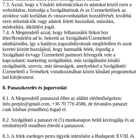
7.3. Azzal, hogy a Vásárló információkat és adatokat közöl ezen a
weboldalon, biztosítja a Szolgáltatónak és az Üzemeltetőnek az
azokhoz való korlátlan és visszavonhatatlan hozzáférését, továbbá
ezen információk vagy adatok feletti használati, másolási,
módosítási, átküldési jogát.
7.4. A Megrendelő azzal, hogy felhasználói fiókot hoz
létre/Rendelést ad le, bekerül az Szolgáltató/Üzemeltető
adatbázisába, így a hatályos jogszabályoknak megfelelően és azok
keretei között hozzájárul, hogy harmadik felek, éspedig a
Szolgáltató és/vagy Üzemeltető partnerei felvegyék vele a
kapcsolatot: marketing szolgáltatást, más szolgáltatást kínáló
szolgáltatók, szerviz, más társaságok, amelyekkel a Szolgáltató/
Üzemeltető a Termékek vonatkozásában közös kínálati programokat
tud kifejleszteni.
8. Panaszkezelés és jogorvoslat
8.1. A Megrendelő panasszal élhet az alábbi elérhetőségeken:
info.peeplz@gmail.com, +36 70 776 4586, de hivatalos panaszt
csak írásban (emailben) fogad el.
8.2. Szolgáltató a panaszt öt (5) munkanapon belül kivizsgálja és az
eredményről emailben értesíti a panaszost.
8.3. A felek esetleges peres ügyeik intézésére a Budapesti XVIII. és