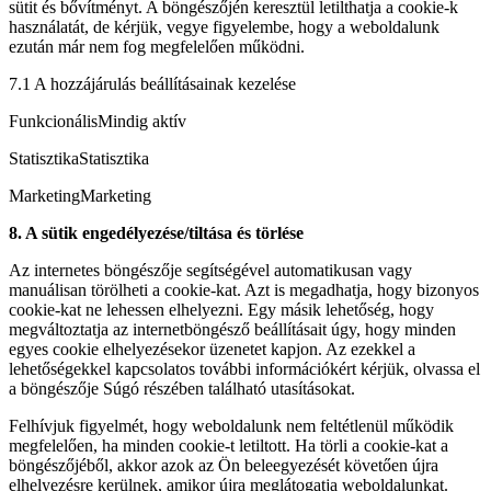
sütit és bővítményt. A böngészőjén keresztül letilthatja a cookie-k
használatát, de kérjük, vegye figyelembe, hogy a weboldalunk
ezután már nem fog megfelelően működni.
7.1 A hozzájárulás beállításainak kezelése
FunkcionálisMindig aktív
StatisztikaStatisztika
MarketingMarketing
8. A sütik engedélyezése/tiltása és törlése
Az internetes böngészője segítségével automatikusan vagy
manuálisan törölheti a cookie-kat. Azt is megadhatja, hogy bizonyos
cookie-kat ne lehessen elhelyezni. Egy másik lehetőség, hogy
megváltoztatja az internetböngésző beállításait úgy, hogy minden
egyes cookie elhelyezésekor üzenetet kapjon. Az ezekkel a
lehetőségekkel kapcsolatos további információkért kérjük, olvassa el
a böngészője Súgó részében található utasításokat.
Felhívjuk figyelmét, hogy weboldalunk nem feltétlenül működik
megfelelően, ha minden cookie-t letiltott. Ha törli a cookie-kat a
böngészőjéből, akkor azok az Ön beleegyezését követően újra
elhelyezésre kerülnek, amikor újra meglátogatja weboldalunkat.