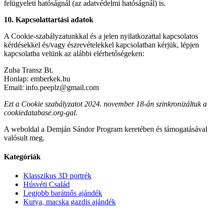
felügyeleti hatóságnál (az adatvédelmi hatóságnál) is.
10. Kapcsolattartási adatok
A Cookie-szabályzatunkkal és a jelen nyilatkozattal kapcsolatos
kérdésekkel és/vagy észrevételekkel kapcsolatban kérjük, lépjen
kapcsolatba velünk az alábbi elérhetőségeken:
Zuba Transz Bt.
Honlap: emberkek.hu
Email: info.peeplz@gmail.com
Ezt a Cookie szabályzatot 2024. november 18-án szinkronizáltuk a
cookiedatabase.org-gal.
A weboldal a Demján Sándor Program keretében és támogatásával
valósult meg.
Kategóriák
Klasszikus 3D portrék
Húsvéti Család
Legjobb barátnős ajándék
Kutya, macska gazdis ajándék