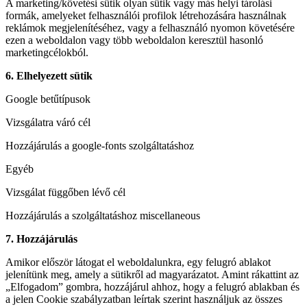
A marketing/követési sütik olyan sütik vagy más helyi tárolási
formák, amelyeket felhasználói profilok létrehozására használnak
reklámok megjelenítéséhez, vagy a felhasználó nyomon követésére
ezen a weboldalon vagy több weboldalon keresztül hasonló
marketingcélokból.
6. Elhelyezett sütik
Google betűtípusok
Vizsgálatra váró cél
Hozzájárulás a google-fonts szolgáltatáshoz
Egyéb
Vizsgálat függőben lévő cél
Hozzájárulás a szolgáltatáshoz miscellaneous
7. Hozzájárulás
Amikor először látogat el weboldalunkra, egy felugró ablakot
jelenítünk meg, amely a sütikről ad magyarázatot. Amint rákattint az
„Elfogadom” gombra, hozzájárul ahhoz, hogy a felugró ablakban és
a jelen Cookie szabályzatban leírtak szerint használjuk az összes