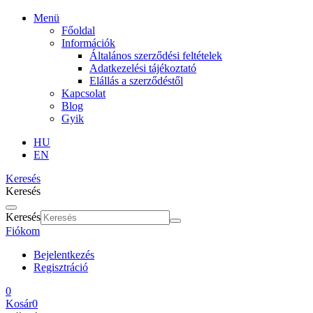
Menü
Főoldal
Információk
Általános szerződési feltételek
Adatkezelési tájékoztató
Elállás a szerződéstől
Kapcsolat
Blog
Gyik
HU
EN
Keresés
Keresés
Keresés
Fiókom
Bejelentkezés
Regisztráció
0
Kosár
0