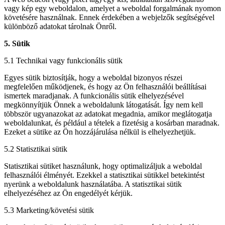
vagy kép egy weboldalon, amelyet a weboldal forgalmának nyomon
követésére használnak. Ennek érdekében a webjelzők segítségével
különböző adatokat tárolnak Önről.
5. Sütik
5.1 Technikai vagy funkcionális sütik
Egyes sütik biztosítják, hogy a weboldal bizonyos részei
megfelelően működjenek, és hogy az Ön felhasználói beállításai
ismertek maradjanak. A funkcionális sütik elhelyezésével
megkönnyítjük Önnek a weboldalunk látogatását. Így nem kell
többször ugyanazokat az adatokat megadnia, amikor meglátogatja
weboldalunkat, és például a tételek a fizetésig a kosárban maradnak.
Ezeket a sütike az Ön hozzájárulása nélkül is elhelyezhetjük.
5.2 Statisztikai sütik
Statisztikai sütiket használunk, hogy optimalizáljuk a weboldal
felhasználói élményét. Ezekkel a statisztikai sütikkel betekintést
nyerünk a weboldalunk használatába. A statisztikai sütik
elhelyezéséhez az Ön engedélyét kérjük.
5.3 Marketing/követési sütik