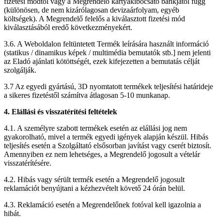
fizetési módtól vagy a Megrendelő kártyakibocsátó bankjától függ
(különösen, de nem kizárólagosan devizaárfolyam, egyéb
költségek). A Megrendelő felelős a kiválasztott fizetési mód
kiválasztásából eredő következményekért.
3.6. A Weboldalon feltüntetett Termék leírására használt információ
(statikus / dinamikus képek / multimédia bemutatók stb.] nem jelenti
az Eladó ajánlati kötöttségét, ezek kifejezetten a bemutatás célját
szolgálják.
3.7 Az egyedi gyártású, 3D nyomtatott termékek teljesítési határideje
a sikeres fizetéstől számítva átlagosan 5-10 munkanap.
4. Elállási és visszatérítési feltételek
4.1. A személyre szabott termékek esetén az elállási jog nem
gyakorolható, mivel a termék egyedi igények alapján készül. Hibás
teljesítés esetén a Szolgáltató elsősorban javítást vagy cserét biztosít.
Amennyiben ez nem lehetséges, a Megrendelő jogosult a vételár
visszatérítésére.
4.2. Hibás vagy sérült termék esetén a Megrendelő jogosult
reklamációt benyújtani a kézhezvételt követő 24 órán belül.
4.3. Reklamáció esetén a Megrendelőnek fotóval kell igazolnia a
hibát.