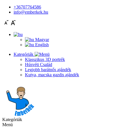
+36707764586
info@emberkek.hu
Magyar
English
Kategóriák
Klasszikus 3D portrék
Húsvéti Család
Legjobb barátnős ajándék
Kutya, macska gazdis ajándék
Kategóriák
Menü