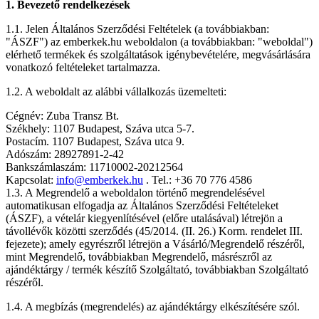
1. Bevezető rendelkezések
1.1. Jelen Általános Szerződési Feltételek (a továbbiakban:
"ÁSZF") az emberkek.hu weboldalon (a továbbiakban: "weboldal")
elérhető termékek és szolgáltatások igénybevételére, megvásárlására
vonatkozó feltételeket tartalmazza.
1.2. A weboldalt az alábbi vállalkozás üzemelteti:
Cégnév: Zuba Transz Bt.
Székhely: 1107 Budapest, Száva utca 5-7.
Postacím. 1107 Budapest, Száva utca 9.
Adószám: 28927891-2-42
Bankszámlaszám: 11710002-20212564
Kapcsolat:
info@emberkek.hu
. Tel.: +36 70 776 4586
1.3. A Megrendelő a weboldalon történő megrendelésével
automatikusan elfogadja az Általános Szerződési Feltételeket
(ÁSZF), a vételár kiegyenlítésével (előre utalásával) létrejön a
távollévők közötti szerződés (45/2014. (II. 26.) Korm. rendelet III.
fejezete); amely egyrészről létrejön a Vásárló/Megrendelő részéről,
mint Megrendelő, továbbiakban Megrendelő, másrészről az
ajándéktárgy / termék készítő Szolgáltató, továbbiakban Szolgáltató
részéről.
1.4. A megbízás (megrendelés) az ajándéktárgy elkészítésére szól.