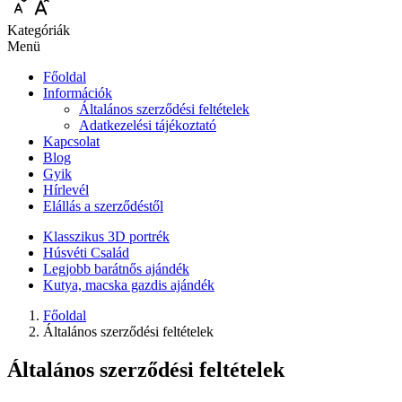
Kategóriák
Menü
Főoldal
Információk
Általános szerződési feltételek
Adatkezelési tájékoztató
Kapcsolat
Blog
Gyik
Hírlevél
Elállás a szerződéstől
Klasszikus 3D portrék
Húsvéti Család
Legjobb barátnős ajándék
Kutya, macska gazdis ajándék
Főoldal
Általános szerződési feltételek
Általános szerződési feltételek