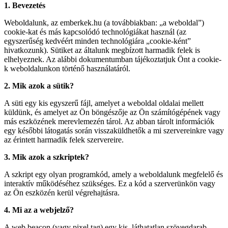
1. Bevezetés
Weboldalunk, az emberkek.hu (a továbbiakban: „a weboldal”)
cookie-kat és más kapcsolódó technológiákat használ (az
egyszerűség kedvéért minden technológiára „cookie-ként”
hivatkozunk). Sütiket az általunk megbízott harmadik felek is
elhelyeznek. Az alábbi dokumentumban tájékoztatjuk Önt a cookie-
k weboldalunkon történő használatáról.
2. Mik azok a sütik?
A süti egy kis egyszerű fájl, amelyet a weboldal oldalai mellett
küldünk, és amelyet az Ön böngészője az Ön számítógépének vagy
más eszközének merevlemezén tárol. Az abban tárolt információk
egy későbbi látogatás során visszaküldhetők a mi szervereinkre vagy
az érintett harmadik felek szervereire.
3. Mik azok a szkriptek?
A szkript egy olyan programkód, amely a weboldalunk megfelelő és
interaktív működéséhez szükséges. Ez a kód a szerverünkön vagy
az Ön eszközén kerül végrehajtásra.
4. Mi az a webjelző?
A web beacon (vagy pixel tag) egy kis, láthatatlan szövegdarab