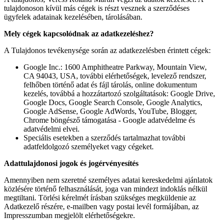
tulajdonoson kívül más cégek is részt vesznek a szerződéses
ügyfelek adatainak kezelésében, tárolásában.
Mely cégek kapcsolódnak az adatkezeléshez?
A Tulajdonos tevékenysége során az adatkezelésben érintett cégek:
Google Inc.: 1600 Amphitheatre Parkway, Mountain View,
CA 94043, USA, további elérhetőségek, levelező rendszer,
felhőben történő adat és fájl tárolás, online dokumentum
kezelés, továbbá a hozzátartozó szolgáltatások: Google Drive,
Google Docs, Google Search Console, Google Analytics,
Google AdSense, Google AdWords, YouTube, Blogger,
Chrome böngésző támogatása - Google adatvédelme és
adatvédelmi elvei.
Speciális esetekben a szerződés tartalmazhat további
adatfeldolgozó személyeket vagy cégeket.
Adattulajdonosi jogok és jogérvényesítés
Amennyiben nem szeretné személyes adatai kereskedelmi ajánlatok
közlésére történő felhasználását, joga van mindezt indoklás nélkül
megtiltani. Törlési kérelmét írásban szükséges megküldenie az
Adatkezelő részére, e-mailben vagy postai levél formájában, az
Impresszumban megjelölt elérhetőségekre.