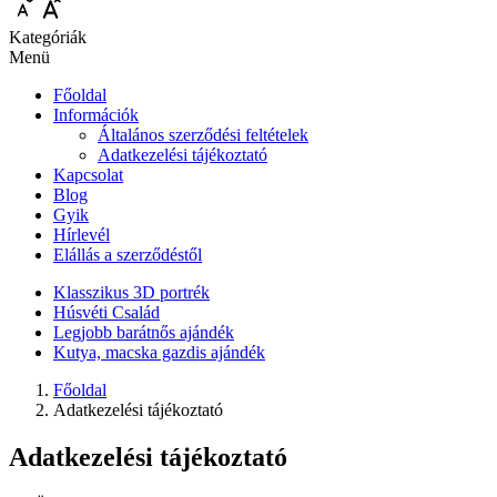
Kategóriák
Menü
Főoldal
Információk
Általános szerződési feltételek
Adatkezelési tájékoztató
Kapcsolat
Blog
Gyik
Hírlevél
Elállás a szerződéstől
Klasszikus 3D portrék
Húsvéti Család
Legjobb barátnős ajándék
Kutya, macska gazdis ajándék
Főoldal
Adatkezelési tájékoztató
Adatkezelési tájékoztató