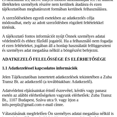
illetéktelen személyek részére nem kerülnek átadásra és ezen
tájékoztatóban meghatározott formában kerülnek felhasználásra.
A szerződésekben egyedi esetekben az adatkezelés célja
módosulhat, mely az adott szerződésben rögzített feltételekkel
történik.
A tájékoztató fontos információt nyújt Önnek személyes adatai
védelméről és ehhez fűződő jogairól. Ha a felhasználó nem fogadja
el ezen feltételeket, jogában áll a honlap használatát felfüggeszteni
és személyes adat megadása nélkül a böngészést befejezni.
ADATKEZELŐ FELELŐSSÉGE ÉS ELÉRHETŐSÉGE
1.1 Adatkezeléssel kapcsolatos információk
Jelen Tájékoztatóban ismertetett adatkezelések tekintetében a Zuba
Transz Bt. az adatkezelő (a továbbiakban: Adatkezelő).
Adatvédelmi eljárásainkat érintő észrevétel, kérdés vagy panasz
esetén az alábbi elérhetőségeken vagyunk elérhetőek: Zuba Transz
Bt., 1107 Budapest, Száva utca 9. vagy írjon a
info.peeplz@gmail.com e-mail címre.
Választásának megfelelően Ön személyes adatai megadása nélkül is