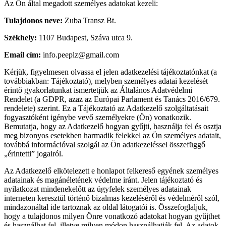
Az Ön által megadott személyes adatokat kezeli:
Tulajdonos neve:
Zuba Transz Bt.
Székhely:
1107 Budapest, Száva utca 9.
Email cím:
info.peeplz@gmail.com
Kérjük, figyelmesen olvassa el jelen adatkezelési tájékoztatónkat (a
továbbiakban: Tájékoztató), melyben személyes adatai kezelését
érintő gyakorlatunkat ismertetjük az Általános Adatvédelmi
Rendelet (a GDPR, azaz az Európai Parlament és Tanács 2016/679.
rendelete) szerint. Ez a Tájékoztató az Adatkezelő szolgáltatásait
fogyasztóként igénybe vevő személyekre (Ön) vonatkozik.
Bemutatja, hogy az Adatkezelő hogyan gyűjti, használja fel és osztja
meg bizonyos esetekben harmadik felekkel az Ön személyes adatait,
továbbá információval szolgál az Ön adatkezeléssel összefüggő
„érintetti” jogairól.
Az Adatkezelő elkötelezett e honlapot felkereső egyének személyes
adatainak és magánéletének védelme iránt. Jelen tájékoztató és
nyilatkozat mindenekelőtt az ügyfelek személyes adatainak
interneten keresztül történő bizalmas kezeléséről és védelméről szól,
mindazonáltal ide tartoznak az oldal látogatói is. Összefoglaljuk,
hogy a tulajdonos milyen Önre vonatkozó adatokat hogyan gyűjthet
és használhat fel, illetve milyen módon használhatják fel. Az adatok