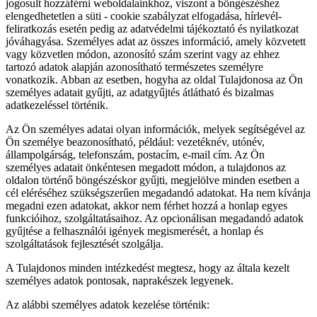
jogosult hozzáférni weboldalainkhoz, viszont a böngészéshez
elengedhetetlen a süti - cookie szabályzat elfogadása, hírlevél-
feliratkozás esetén pedig az adatvédelmi tájékoztató és nyilatkozat
jóváhagyása. Személyes adat az összes információ, amely közvetett
vagy közvetlen módon, azonosító szám szerint vagy az ehhez
tartozó adatok alapján azonosítható természetes személyre
vonatkozik. Abban az esetben, hogyha az oldal Tulajdonosa az Ön
személyes adatait gyűjti, az adatgyűjtés átlátható és bizalmas
adatkezeléssel történik.
Az Ön személyes adatai olyan információk, melyek segítségével az
Ön személye beazonosítható, például: vezetéknév, utónév,
állampolgárság, telefonszám, postacím, e-mail cím. Az Ön
személyes adatait önkéntesen megadott módon, a tulajdonos az
oldalon történő böngészéskor gyűjti, megjelölve minden esetben a
cél eléréséhez szükségszerűen megadandó adatokat. Ha nem kívánja
megadni ezen adatokat, akkor nem férhet hozzá a honlap egyes
funkcióihoz, szolgáltatásaihoz. Az opcionálisan megadandó adatok
gyűjtése a felhasználói igények megismerését, a honlap és
szolgáltatások fejlesztését szolgálja.
A Tulajdonos minden intézkedést megtesz, hogy az általa kezelt
személyes adatok pontosak, naprakészek legyenek.
Az alábbi személyes adatok kezelése történik: