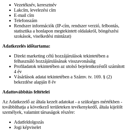
Vezetéknév, keresztnév
Lakcím, levelezési cím
E-mail cím
Telefonszám
Rendszer információk (IP-cím, rendszer verzió, felbontás,
statisztika a honlapon megtekintett oldalakról, böngészési
szokások, viselkedési mintázat)
Adatkezelés időtartama:
Direkt marketing célú hozzájárulások tekintetében a
felhasználó hozzájárulásának visszavonásáig
Profiladatok tekintetében az utolsó bejelentkezéstől számított
4 év
Vásárlások adatai tekintetében a Számv. tv. 169. § (2)
bekezdése alapján 8 év
Adattovábbítás feltételei
Az Adatkezelő az általa kezelt adatokat - a szükséges mértékben -
továbbíthatja a következő területeken tevékenykedő, általa kijelölt
személyek, valamint társaságok részére:
Adatfeldolgozás
Jogi képviselet