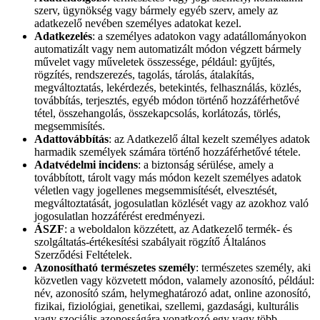
szerv, ügynökség vagy bármely egyéb szerv, amely az
adatkezelő nevében személyes adatokat kezel.
Adatkezelés
: a személyes adatokon vagy adatállományokon
automatizált vagy nem automatizált módon végzett bármely
művelet vagy műveletek összessége, például: gyűjtés,
rögzítés, rendszerezés, tagolás, tárolás, átalakítás,
megváltoztatás, lekérdezés, betekintés, felhasználás, közlés,
továbbítás, terjesztés, egyéb módon történő hozzáférhetővé
tétel, összehangolás, összekapcsolás, korlátozás, törlés,
megsemmisítés.
Adattovábbítás
: az Adatkezelő által kezelt személyes adatok
harmadik személyek számára történő hozzáférhetővé tétele.
Adatvédelmi incidens
: a biztonság sérülése, amely a
továbbított, tárolt vagy más módon kezelt személyes adatok
véletlen vagy jogellenes megsemmisítését, elvesztését,
megváltoztatását, jogosulatlan közlését vagy az azokhoz való
jogosulatlan hozzáférést eredményezi.
ÁSZF
: a weboldalon közzétett, az Adatkezelő termék- és
szolgáltatás-értékesítési szabályait rögzítő Általános
Szerződési Feltételek.
Azonosítható természetes személy
: természetes személy, aki
közvetlen vagy közvetett módon, valamely azonosító, például:
név, azonosító szám, helymeghatározó adat, online azonosító,
fizikai, fiziológiai, genetikai, szellemi, gazdasági, kulturális
vagy szociális azonosságára vonatkozó egy vagy több