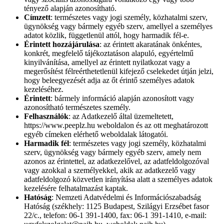
tényező alapján azonosítható.
Címzett
: természetes vagy jogi személy, közhatalmi szerv,
ügynökség vagy bármely egyéb szerv, amellyel a személyes
adatot közlik, függetlenül attól, hogy harmadik fél-e.
Érintett hozzájárulása
: az érintett akaratának önkéntes,
konkrét, megfelelő tájékoztatáson alapuló, egyértelmű
kinyilvánítása, amellyel az érintett nyilatkozat vagy a
megerősítést félreérthetetlenül kifejező cselekedet útján jelzi,
hogy beleegyezését adja az őt érintő személyes adatok
kezeléséhez.
Érintett
: bármely információ alapján azonosított vagy
azonosítható természetes személy.
Felhasználók
: az Adatkezelő által üzemeltetett,
https://www.peeplz.hu weboldalon és az ott meghatározott
egyéb címeken elérhető weboldalak látogatói.
Harmadik fél
: természetes vagy jogi személy, közhatalmi
szerv, ügynökség vagy bármely egyéb szerv, amely nem
azonos az érintettel, az adatkezelővel, az adatfeldolgozóval
vagy azokkal a személyekkel, akik az adatkezelő vagy
adatfeldolgozó közvetlen irányítása alatt a személyes adatok
kezelésére felhatalmazást kaptak.
Hatóság
: Nemzeti Adatvédelmi és Információszabadság
Hatóság (székhely: 1125 Budapest, Szilágyi Erzsébet fasor
22/c., telefon: 06-1 391-1400, fax: 06-1 391-1410, e-mail: