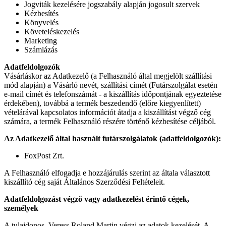
Jogviták kezelésére jogszabály alapján jogosult szervek
Kézbesítés
Könyvelés
Követeléskezelés
Marketing
Számlázás
Adatfeldolgozók
Vásárláskor az Adatkezelő (a Felhasználó által megjelölt szállítási
mód alapján) a Vásárló nevét, szállítási címét (Futárszolgálat esetén
e-mail címét és telefonszámát - a kiszállítás időpontjának egyeztetése
érdekében), továbbá a termék beszedendő (előre kiegyenlített)
vételárával kapcsolatos információt átadja a kiszállítást végző cég
számára, a termék Felhasználó részére történő kézbesítése céljából.
Az Adatkezelő által használt futárszolgálatok (adatfeldolgozók):
FoxPost Zrt.
A Felhasználó elfogadja e hozzájárulás szerint az általa választott
kiszállító cég saját Általános Szerződési Feltételeit.
Adatfeldolgozást végző vagy adatkezelést érintő cégek,
személyek
A tulajdonos, Veress Roland Martin végzi az adatok kezelését. A