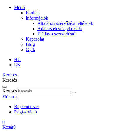
Menü
Főoldal
Információk
Általános szerződési feltételek
Adatkezelési tájékoztató
Elállás a szerződéstől
Kapcsolat
Blog
Gyik
HU
EN
Keresés
Keresés
Keresés
Fiókom
Bejelentkezés
Regisztráció
0
Kosár
0