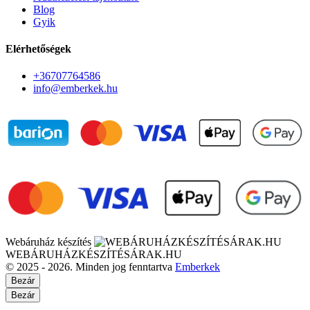
Blog
Gyik
Elérhetőségek
+36707764586
info@emberkek.hu
Webáruház készítés
WEBÁRUHÁZKÉSZÍTÉSÁRAK.HU
© 2025 - 2026. Minden jog fenntartva
Emberkek
Bezár
Bezár