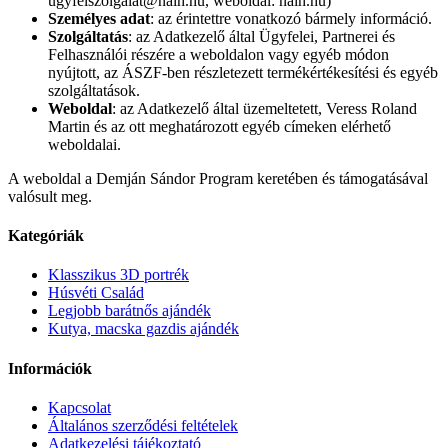
ugyfelszolgalat@naih.hu, weboldal: naih.hu)
Személyes adat
: az érintettre vonatkozó bármely információ.
Szolgáltatás
: az Adatkezelő által Ügyfelei, Partnerei és
Felhasználói részére a weboldalon vagy egyéb módon
nyújtott, az ÁSZF-ben részletezett termékértékesítési és egyéb
szolgáltatások.
Weboldal
: az Adatkezelő által üzemeltetett, Veress Roland
Martin és az ott meghatározott egyéb címeken elérhető
weboldalai.
A weboldal a Demján Sándor Program keretében és támogatásával
valósult meg.
Kategóriák
Klasszikus 3D portrék
Húsvéti Család
Legjobb barátnős ajándék
Kutya, macska gazdis ajándék
Információk
Kapcsolat
Általános szerződési feltételek
Adatkezelési tájékoztató