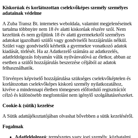
Kiskorúak és korlátozottan cselekvőképes személy személyes
adatainak védelme
A Zuba Transz Bt. internetes weboldala, valamint megjelenéseinek
tartalma többnyire nem 18 év alatti kiskorúak részére szól. Nem
kezelünk és nem gyűjtünk 18 év alatti gyermekekről személyes
adatokat igazolható szülői vagy gondviselői hozzájárulás nélkül.
Szülei vagy gondviselői kérhetik a gyermekre vonatkozó adatok
kiadását, törlését. Ha az Adatkezelő számára az adatkezelés,
adatfeldolgozás folyamán válik nyilvánvalóvá az életkor, abban az
esetben a szülői hozzájárulás beszerzése céljából az adatok
felhasználhatók.
Törvényes képviselő hozzájárulása szükséges cselekvőképtelen és
korlátozottan cselekvőképes kiskorú személy nyilatkozatához,
kivéve a mindennapi életben tömegesen előforduló regisztrációt
célzó és különösebb megfontolást nem igénylő szolgáltatásrészeket.
Cookie-k (sütik) kezelése
A Sütik adattájékoztatójában olvashat bővebben a sütik kezeléséről.
Fogalmak
Adatfeldolgozó
: természetes vagy jogi személy, közhatalmi