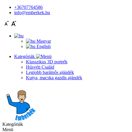
+36707764586
info@emberkek.hu
Magyar
English
Kategóriák
Klasszikus 3D portrék
Húsvéti Család
Legjobb barátnős ajándék
Kutya, macska gazdis ajándék
Kategóriák
Menü